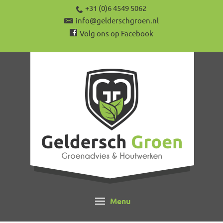
+31 (0)6 4549 5062
info@gelderschgroen.nl
Volg ons op Facebook