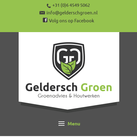
+31 (0)6 4549 5062
info@gelderschgroen.nl
Volg ons op Facebook