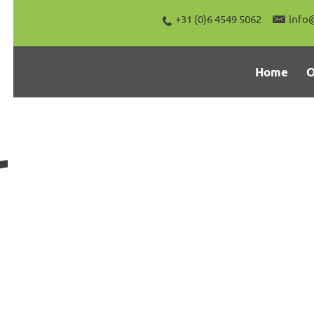
+31 (0)6 4549 5062
info
Home
O