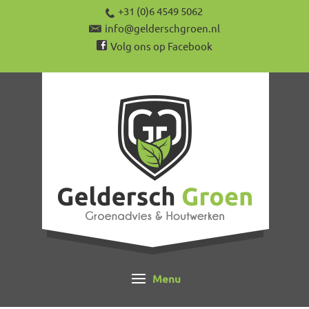
+31 (0)6 4549 5062
info@gelderschgroen.nl
Volg ons op Facebook