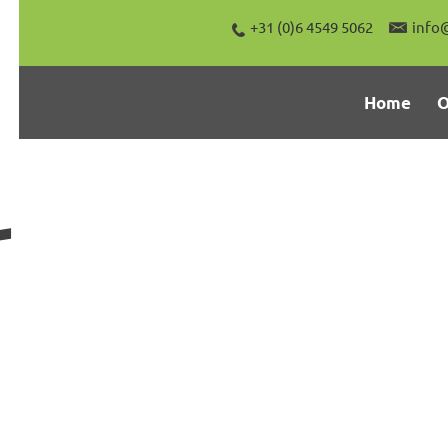
+31 (0)6 4549 5062
info
Home
O