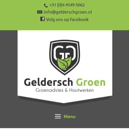
+31 (0)6 4549 5062
info@gelderschgroen.nl
Volg ons op Facebook