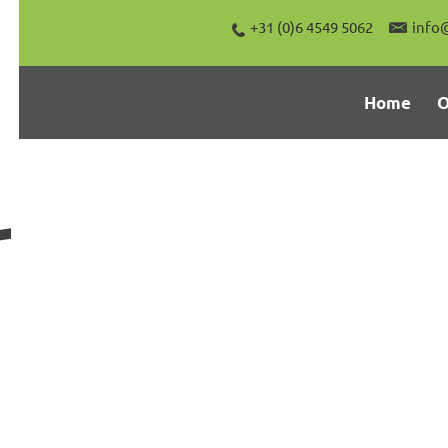
+31 (0)6 4549 5062
info
Home
O