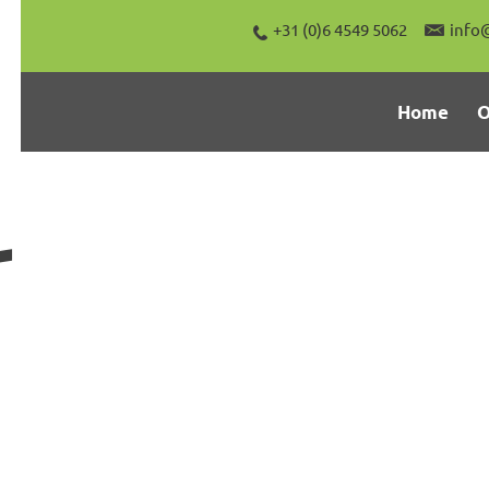
+31 (0)6 4549 5062
info
Home
O