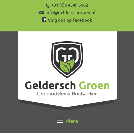
+31 (0)6 4549 5062
info@gelderschgroen.nl
Volg ons op Facebook